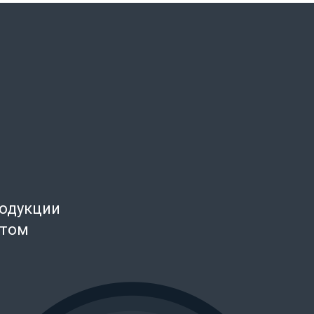
родукции
нтом