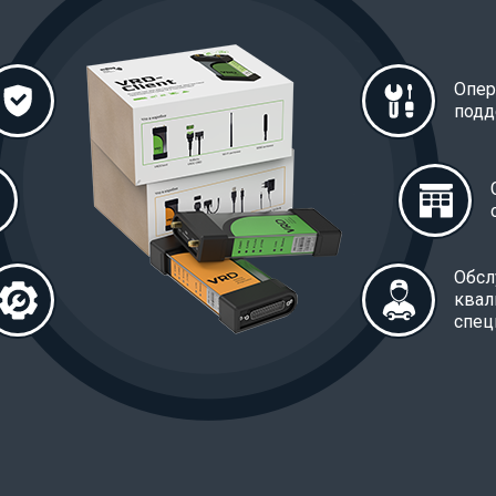
Опер
подд
Обсл
ква
спец