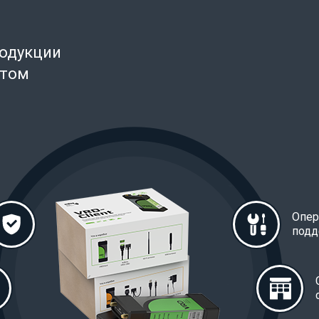
родукции
нтом
Опер
подд