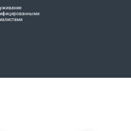
уживание
лифицированными
иалистами