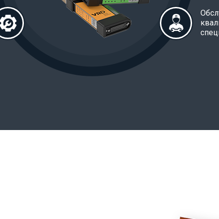
Обсл
ква
спец