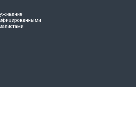
уживание
лифицированными
иалистами