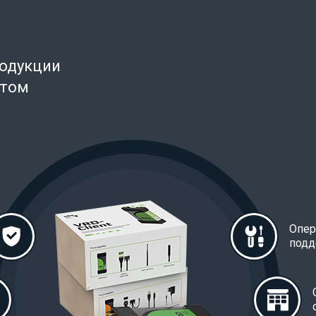
родукции
нтом
Опер
подд