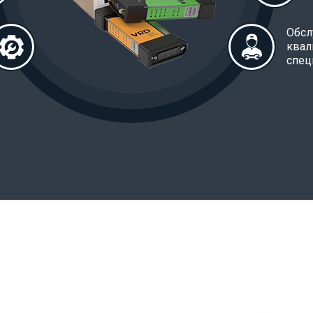
Обсл
ква
спец