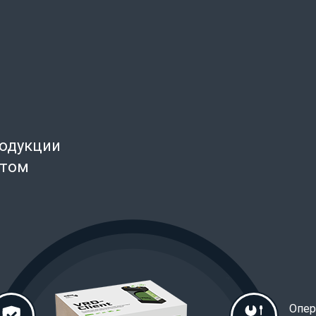
родукции
нтом
Опер