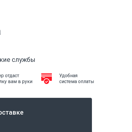
а
кие службы
р отдаст
Удобная
лку вам в руки
система оплаты
оставке