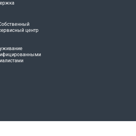
ержка
Собственный
сервисный центр
уживание
лифицированными
иалистами