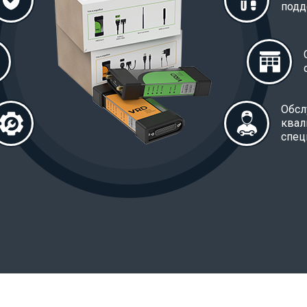
подд
Обсл
ква
спец