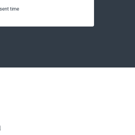
esent time
а