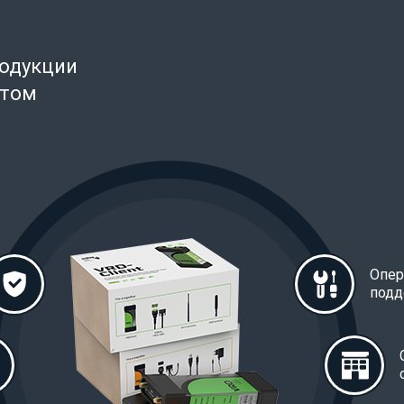
родукции
нтом
Опер
подд