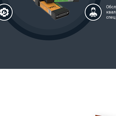
Обсл
ква
спец