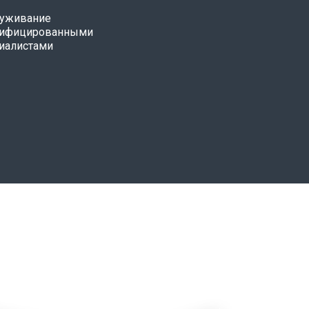
уживание
лифицированными
иалистами