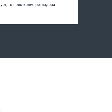
вует, то положение ретардера
а