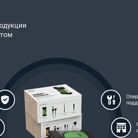
родукции
нтом
Опер
подд