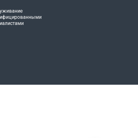
уживание
лифицированными
иалистами