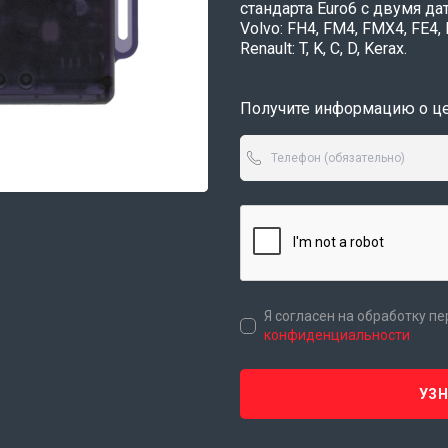
стандарта Euro6 c двумя да
Volvo: FH4, FM4, FMX4, FE4,
Renault: T, K, C, D, Kerax.
Получите информацию о цен
Я согласен на обработку п
конфиденциальности
УЗ