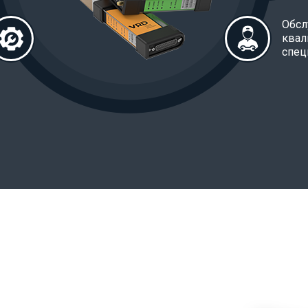
Обсл
ква
спец