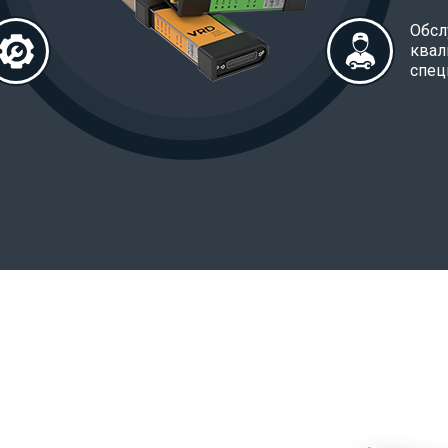
Обсл
ква
спец