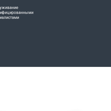
уживание
лифицированными
иалистами