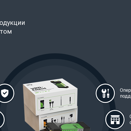
родукции
нтом
Опер
подд