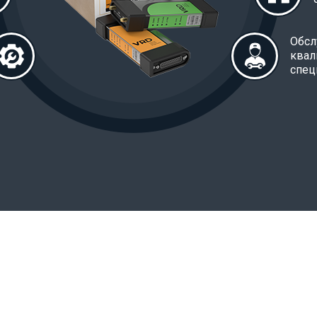
Обсл
ква
спец