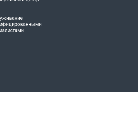
уживание
лифицированными
иалистами