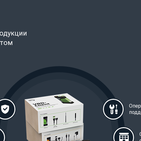
родукции
нтом
Опер
подд