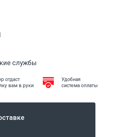
а
кие службы
р отдаст
Удобная
лку вам в руки
система оплаты
оставке