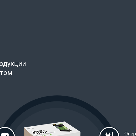
родукции
нтом
Опер