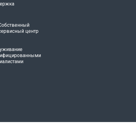
ержка
Собственный
сервисный центр
уживание
лифицированными
иалистами