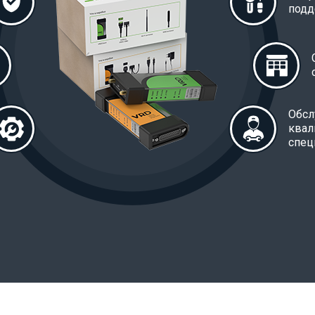
подд
Обсл
ква
спец