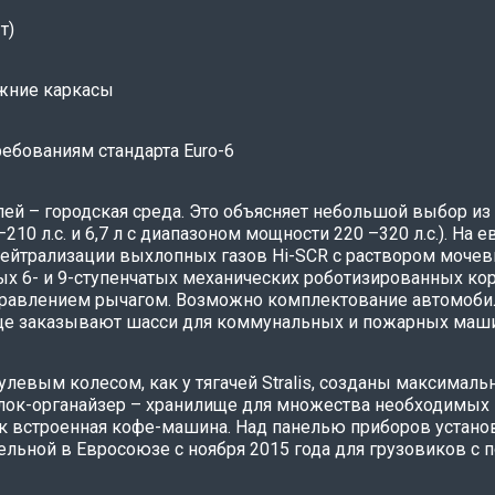
т)
ежние каркасы
ебованиям стандарта Euro-6
ей – городская среда. Это объясняет небольшой выбор из
210 л.с. и 6,7 л с диапазоном мощности 220 –320 л.с.). Н
нейтрализации выхлопных газов Hi-SCR с раствором мочев
х 6- и 9-ступенчатых механических роботизированных кор
правлением рычагом. Возможно комплектование автомоби
чаще заказывают шасси для коммунальных и пожарных маш
левым колесом, как у тягачей Stralis, созданы максималь
к-органайзер – хранилище для множества необходимых 
ок встроенная кофе-машина. Над панелью приборов устан
ельной в Евросоюзе с ноября 2015 года для грузовиков с п