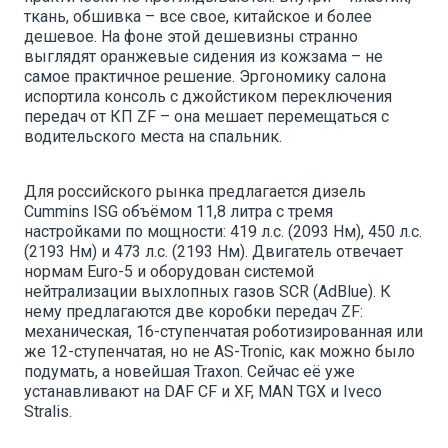
ткань, обшивка – все свое, китайское и более
дешевое. На фоне этой дешевизны странно
выглядят оранжевые сидения из кожзама – не
самое практичное решение. Эргономику салона
испортила консоль с джойстиком переключения
передач от КП ZF – она мешает перемещаться с
водительского места на спальник.
Для российского рынка предлагается дизель
Cummins ISG объёмом 11,8 литра с тремя
настройками по мощности: 419 л.с. (2093 Нм), 450 л.с.
(2193 Нм) и 473 л.с. (2193 Нм). Двигатель отвечает
нормам Euro-5 и оборудован системой
нейтрализации выхлопных газов SCR (AdBlue). К
нему предлагаются две коробки передач ZF:
механическая, 16-ступенчатая роботизированная или
же 12-ступенчатая, но не AS-Tronic, как можно было
подумать, а новейшая Traxon. Сейчас её уже
устанавливают на DAF CF и XF, MAN TGX и Iveco
Stralis.